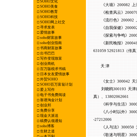
□
SOHO文化
《大墙》200082 上
□
SOHO美食
□
SOHO教育
《检查风云》200070 上
□
SOHO科技
《流行色》200002 上海
□
SOHO网上社交
□
寻求发表
《自我保健》200002 上
□
爱情故事
《探索与争鸣》20002
□
soho财富故事
□
soho创业指南
《新民晚报》200041 上
□
书商财富故事
631059 52921813（传
□
出书巴巴
□
写作变现致富
□
创业商机
天 津
□
百万版税求书稿
□
日本女友爱情故事
□
外贸SOHO
《女士》300042 天津大沽
□
SOHO百万富翁计划
刘晓鸥300193 天津南开
□
爱上写作
□
电子书免费阅读
真）、13802062661
□
靠谱淘金计划
《科学与生活》30002
□
创业邦
□
免费分享
《八小时以外》300020
□
现金大派送
-27212006
□
稿费认领通知
□
soho博客
《人与法》300050 天
□
生财之道
《歌迷与明星》300042 
□
一本万利