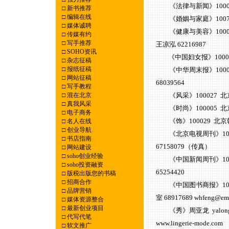
《法律与新闻》100015
□
新书推荐
□
编辑在线
《婚姻与家庭》100730 
□
媒体诚聘
《健康与美容》1000
□
传媒有约
□
写手推荐
王凉泓 62216987
□
SOHO资讯
《中国妇女报》10000
□
杂志征稿
□
报纸征稿
《中华周末报》100037
□
网站征稿
68039564
□
写手教程
□
混在北京
《风采》100027 北京
□
真我风采
《时尚》100005 北京
□
电子商务
《饰》100029 北京
□
名人在线
□
创业导航
《北京电视周刊》10006
□
书店指南
67158079（传真）
□
网站建设
□
soho创业经验
《中国新闻周刊》1000
□
soho投资融资
65254420
□
版税出版您的书稿
□
招商合作
《中国图书商报》1000
□
品牌营销
室 68917689 whfeng@ema
□
媒体资源整合
□
最新创业项目
《秀》周亚龙 yalong5880
□
代写代笔
www.lingerie-mode.com
□
软文推广