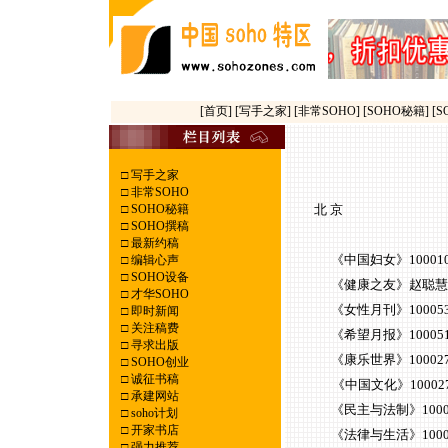
[首页]
[写手之家]
[非常SOHO]
[SOHO秘籍]
[
□
写手之家
□
非常SOHO
□
SOHO秘籍
北 京
□
SOHO撰稿
□
最新约稿
《中国妇女》100010 北
□
编辑心声
□
SOHO设备
《健康之友》赵聪慧 010-6
□
才华SOHO
《女性月刊》100053 北
□
即时新闻
□
关注稿费
《希望月报》100051 北
□
寻求出版
《康乐世界》100027 北
□
SOHO创业
□
诚征书稿
《中国文化》100027 
□
承建网站
《民主与法制》100035
□
soho计划
□
开家书店
《法律与生活》100073
□
强力推荐