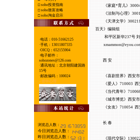
□
soho投资指南
《家庭*育儿》300041 天
□
soho致富攻略
《法制与心理》300193 
□
soho淘金启示
《天津文学》30021
百天》编辑组
和平区新华237号 刘雪屏02
·电话：010-51662125
xmammon@eyou.com
·
手机：13011807335
·
OICQ：652155904
·
电子邮件：
西 安
sohozones@126.com
·
通讯地址：北京朝阳建国路
15号
《喜剧世界》西安市莲湖巷2号 
·
邮政编码：100024
--管中心理
《爱人》710003 西安市
《当代青年》710068 西
《城市博览》西安市建设西路
《女友》710054 西安市
长 春
浏览总人数：
今日浏览总人数：
昨日浏览总人数：
《现代交际》130022 长