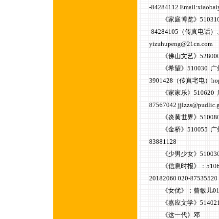
-84284112 Email:xiaob
《家庭博览》510310
-84284105（传真电话）、
yizuhupeng@21cn.com
《佛山文艺》528000 
《希望》510030 广
3901428（传真宅电）hopemd
《家家乐》510620 
87567042 jjlzzs@pudlic
《炎黄世界》510080 广
《金桥》510055 广州德
83881128
《少男少女》510030 广州
《信息时报》：510600 
20182060 020-87535
《女优》：曾敏儿01392518
《嘉应文学》514021 
《这一代》邓