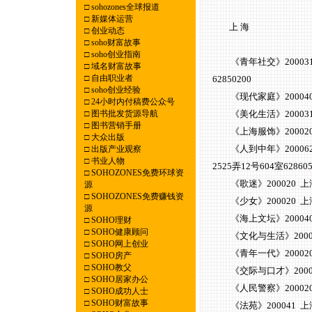
□
sohozones全球报道
□
新媒体运营
上 海
□
创业动态
□
soho财富故事
□
soho创业指南
《青年社交》200031 上海
□
域名财富故事
□
自由职业者
62850200
□
soho创业经验
《现代家庭》200040 上
□
24小时内付稿费公众号
□
图书批发货源导航
《美化生活》200031 上
□
图书营销手册
《上海服饰》200020 上
□
大众出版
《人到中年》200062 
□
出版产业观察
□
书业人物
2525弄12号604室62860
□
SOHOZONES免费环球资
《歌迷》200020 上海绍
源
□
SOHOZONES免费赚钱资
《少女》200020 上海绍
源
《海上文坛》200040 上
□
SOHO理财
□
SOHO健康顾问
《文化与生活》200020
□
SOHO网上创业
《青年一代》200020 
□
SOHO房产
□
SOHO教父
《交际与口才》200031
□
SOHO居家办公
《人民警察》200020 上
□
SOHO成功人士
□
SOHO财富故事
《法苑》200041 上海凤