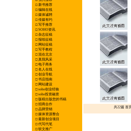
□
新书推荐
□
编辑在线
□
媒体诚聘
□
传媒有约
□
写手推荐
□
SOHO资讯
□
杂志征稿
□
报纸征稿
□
网站征稿
□
写手教程
□
混在北京
□
真我风采
□
电子商务
□
名人在线
□
创业导航
□
书店指南
□
网站建设
□
soho创业经验
□
soho投资融资
□
版税出版您的书稿
□
招商合作
共22篇 首
□
品牌营销
□
媒体资源整合
□
最新创业项目
□
代写代笔
□
软文推广