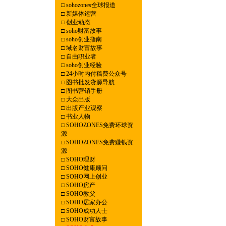
□
sohozones全球报道
□
新媒体运营
□
创业动态
□
soho财富故事
□
soho创业指南
□
域名财富故事
□
自由职业者
□
soho创业经验
□
24小时内付稿费公众号
□
图书批发货源导航
□
图书营销手册
□
大众出版
□
出版产业观察
□
书业人物
□
SOHOZONES免费环球资
源
□
SOHOZONES免费赚钱资
源
□
SOHO理财
□
SOHO健康顾问
□
SOHO网上创业
□
SOHO房产
□
SOHO教父
□
SOHO居家办公
□
SOHO成功人士
□
SOHO财富故事