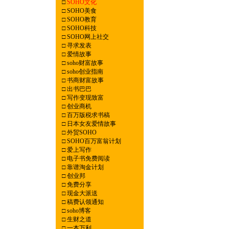
□
SOHO文化
□
SOHO美食
□
SOHO教育
□
SOHO科技
□
SOHO网上社交
□
寻求发表
□
爱情故事
□
soho财富故事
□
soho创业指南
□
书商财富故事
□
出书巴巴
□
写作变现致富
□
创业商机
□
百万版税求书稿
□
日本女友爱情故事
□
外贸SOHO
□
SOHO百万富翁计划
□
爱上写作
□
电子书免费阅读
□
靠谱淘金计划
□
创业邦
□
免费分享
□
现金大派送
□
稿费认领通知
□
soho博客
□
生财之道
□
一本万利