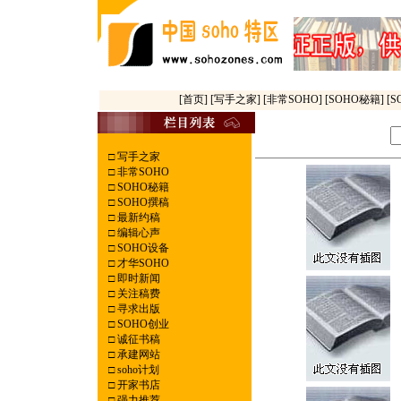
[首页]
[写手之家]
[非常SOHO]
[SOHO秘籍]
[
□
写手之家
□
非常SOHO
□
SOHO秘籍
□
SOHO撰稿
□
最新约稿
□
编辑心声
□
SOHO设备
□
才华SOHO
□
即时新闻
□
关注稿费
□
寻求出版
□
SOHO创业
□
诚征书稿
□
承建网站
□
soho计划
□
开家书店
□
强力推荐