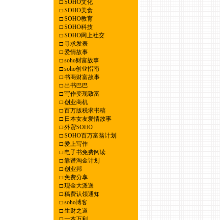
□
SOHO文化
□
SOHO美食
□
SOHO教育
□
SOHO科技
□
SOHO网上社交
□
寻求发表
□
爱情故事
□
soho财富故事
□
soho创业指南
□
书商财富故事
□
出书巴巴
□
写作变现致富
□
创业商机
□
百万版税求书稿
□
日本女友爱情故事
□
外贸SOHO
□
SOHO百万富翁计划
□
爱上写作
□
电子书免费阅读
□
靠谱淘金计划
□
创业邦
□
免费分享
□
现金大派送
□
稿费认领通知
□
soho博客
□
生财之道
□
一本万利