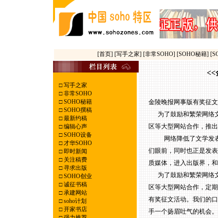
[首页]
[写手之家]
[非常SOHO]
[SOHO秘籍]
[
<
□
写手之家
□
非常SOHO
□
SOHO秘籍
金陵晚报网事版有奖征文
□
SOHO撰稿
为了鼓励和繁荣网络文
□
最新约稿
区等大型网站合作，推出
□
编辑心声
□
SOHO设备
网络降低了文学发表的
□
才华SOHO
们眼前，同时也正是发表
□
即时新闻
□
关注稿费
质媒体，进入出版界，和
□
寻求出版
为了鼓励和繁荣网络文
□
SOHO创业
□
诚征书稿
区等大型网站合作，定期
□
承建网站
有奖征文活动。我们的口
□
soho计划
□
开家书店
手一个扬眉吐气的机会。
□
强力推荐