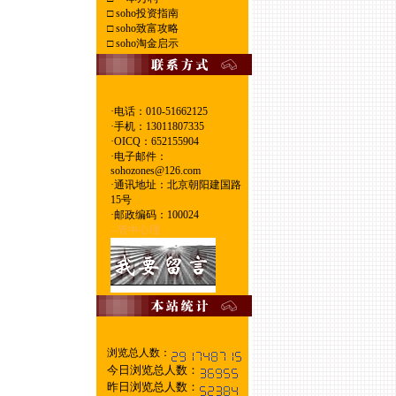
□
soho投资指南
□
soho致富攻略
□
soho淘金启示
·电话：010-51662125
·
手机：13011807335
·
OICQ：652155904
·
电子邮件：
sohozones@126.com
·
通讯地址：北京朝阳建国路
15号
·
邮政编码：100024
--管中心理
浏览总人数：
今日浏览总人数：
昨日浏览总人数：