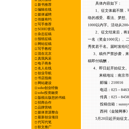
具体内容如下：
□
新书推荐
□
编辑在线
1、征文体裁不限．可
□
媒体诚聘
络的感受、看法、梦想、
□
传媒有约
□
写手推荐
1000以内字。活动从20
□
SOHO资讯
2、征文结束后，将邀
□
杂志征稿
□
报纸征稿
一名（奖金1000元）、
□
网站征稿
秀奖若干名。届时发给纪
□
写手教程
□
混在北京
3、稿件严禁抄袭，来
□
真我风采
稿即付稿酬．
□
电子商务
4、即日起开始征文。
□
名人在线
□
创业导航
来稿地址：南京市解放
□
书店指南
邮编：210016
□
网站建设
□
soho创业经验
电话：025－84636
□
soho投资融资
传真：025－84587
□
版税出版您的书稿
□
招商合作
投稿信箱：sunnyweiwe
□
品牌营销
西祠《金陵网事》版，版号:352
□
媒体资源整合
□
最新创业项目
5月20日起开始征文。本报投
□
代写代笔
□
软文推广