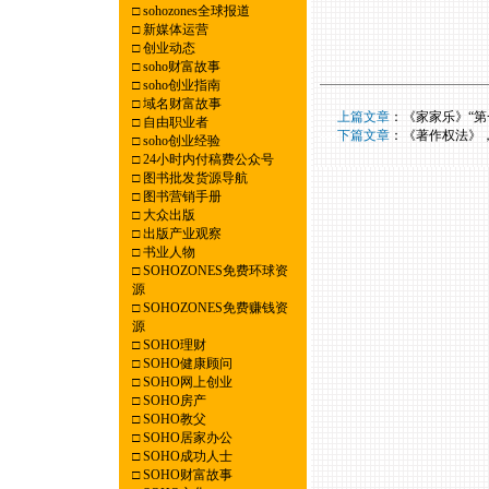
□
sohozones全球报道
□
新媒体运营
□
创业动态
□
soho财富故事
□
soho创业指南
□
域名财富故事
----
上篇文章
：
《家家乐》“第
□
自由职业者
----
下篇文章
：
《著作权法》，
□
soho创业经验
□
24小时内付稿费公众号
□
图书批发货源导航
□
图书营销手册
□
大众出版
□
出版产业观察
□
书业人物
□
SOHOZONES免费环球资
源
□
SOHOZONES免费赚钱资
源
□
SOHO理财
□
SOHO健康顾问
□
SOHO网上创业
□
SOHO房产
□
SOHO教父
□
SOHO居家办公
□
SOHO成功人士
□
SOHO财富故事